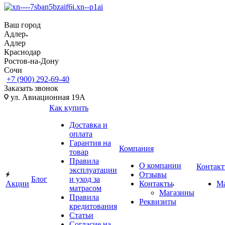
Ваш город
Адлер
Адлер
Краснодар
Ростов-на-Дону
Сочи
+7 (900) 292-69-40
Заказать звонок
ул. Авиационная 19А
Как купить
Доставка и
оплата
Гарантия на
Компания
товар
Правила
О компании
Контак
эксплуатации
Отзывы
Блог
и уход за
Акции
Контакты
М
матрасом
Магазины
Правила
Реквизиты
кредитования
Статьи
Согласие на