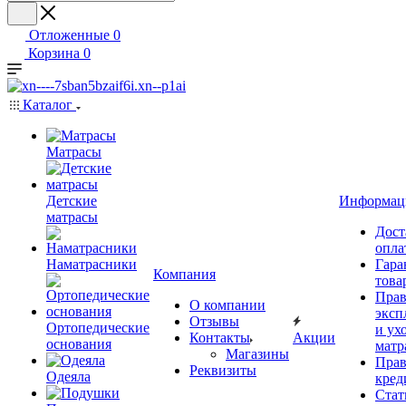
Отложенные
0
Корзина
0
Каталог
Матрасы
Детские
Информац
матрасы
Дост
опла
Наматрасники
Гара
Компания
това
Прав
О компании
эксп
Отзывы
Ортопедические
и ухо
Контакты
Акции
основания
матр
Магазины
Прав
Реквизиты
Одеяла
кред
Стат