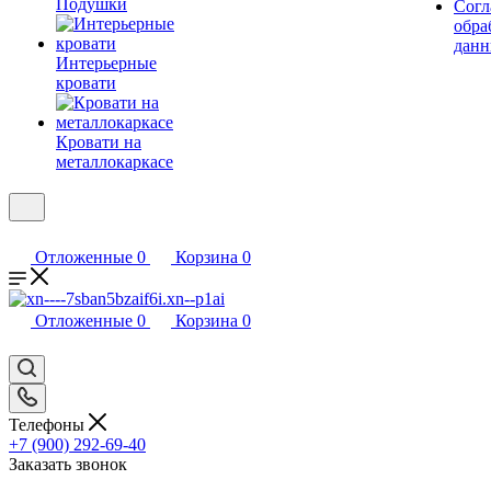
Подушки
Согл
обра
дан
Интерьерные
кровати
Кровати на
металлокаркасе
Отложенные
0
Корзина
0
Отложенные
0
Корзина
0
Телефоны
+7 (900) 292-69-40
Заказать звонок